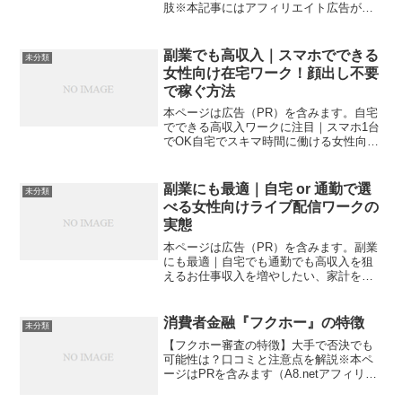
肢※本記事にはアフィリエイト広告が含
まれています。誰にも言えない不安、あ
りませんか？借金のこと、仕事のこと、
家族のこと。誰にも言えず、ひとりで抱
副業でも高収入｜スマホでできる
未分類
え込んでしまう悩みって...
女性向け在宅ワーク！顔出し不要
で稼ぐ方法
本ページは広告（PR）を含みます。自宅
でできる高収入ワークに注目｜スマホ1台
でOK自宅でスキマ時間に働ける女性向け
の在宅ワークが人気です。特に、大手運
営のライブ配信ワークは、初心者でも取
り組みやすく、短期間でも収入アップを
副業にも最適｜自宅 or 通勤で選
未分類
狙える仕事として注...
べる女性向けライブ配信ワークの
実態
本ページは広告（PR）を含みます。副業
にも最適｜自宅でも通勤でも高収入を狙
えるお仕事収入を増やしたい、家計を助
けたい、副業で稼ぎたい──。そんな女性
に選ばれているのが、在宅または通勤ス
タイルを選べるライブ配信ワークです。
消費者金融『フクホー』の特徴
未分類
スマホ1台から始めら...
【フクホー審査の特徴】大手で否決でも
可能性は？口コミと注意点を解説※本ペ
ージはPRを含みます（A8.netアフィリエ
イトリンク使用）。借金返済中の方に向