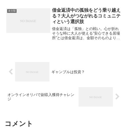
けて、まずお伝えしたいことは「借金は
増やさない」が最優先であるという点で
す。とはいえ、生...
借金返済中の孤独をどう乗り越え
未分類
る？大人がつながれるコミュニテ
ィという選択肢
借金返済は「孤独」との戦い。心が折れ
そうな時に大人が使える“安心できる居場
所”とは借金返済は、金額そのものよりも
孤独との戦いの方がつらいことがありま
す。誰にも言えない。弱音も吐けない。
ひとりで抱え込んだまま毎日が過ぎてい
く。返済期日が近づく...
ギャンブルは投資？
オンラインオリパで副収入獲得チャレン
ジ
コメント